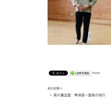
Pocket
前の記事へ
«
氣の養生塾 帯津良一塾長の紹介