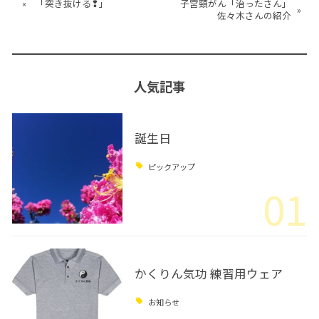
«
「突き抜ける❢」
子宮頸がん「治ったさん」
»
佐々木さんの紹介
人気記事
誕生日
ピックアップ
01
かくりん気功 練習用ウェア
お知らせ