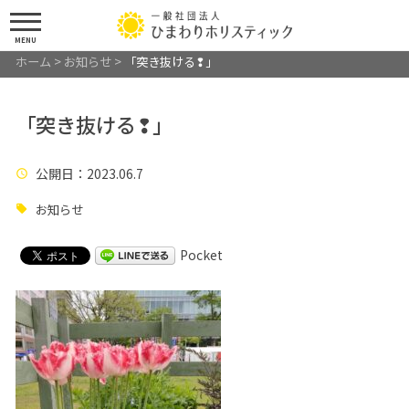
MENU
ホーム
>
お知らせ
>
「突き抜ける❢」
「突き抜ける❢」
公開日
：2023.06.7
お知らせ
Pocket