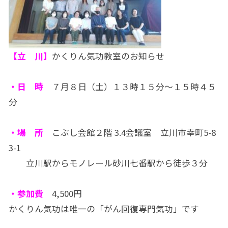
【立 川】
かくりん気功教室のお知らせ
・日 時
７月８日（土）１３時１５分〜１５時４５
分
・場 所
こぶし会館２階 3.4会議室 立川市幸町5-8
3-1
立川駅からモノレール砂川七番駅から徒歩３分
・参加費
4,500円
かくりん気功は唯一の「がん回復専門気功」です