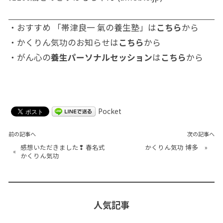
・おすすめ 「帯津良一 氣の養生塾」は
こちら
から
・かくりん気功のお知らせは
こちら
から
・がん心の
養生パーソナルセッション
は
こちら
から
Pocket
前の記事へ
次の記事へ
感想いただきました❢ 春名式
かくりん気功 博多
»
«
かくりん気功
人気記事