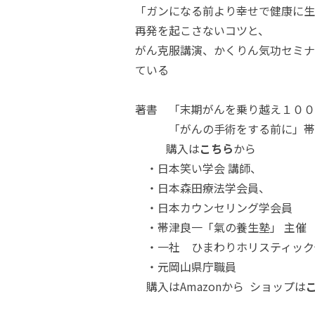
「ガンになる前より幸せで健康に生
再発を起こさないコツと、
がん克服講演、かくりん気功セミナ
ている
著書 「末期がんを乗り越え１００
「がんの手術をする前に」帯津
購入は
こちら
から
・日本笑い学会 講師、
・日本森田療法学会員、
・日本カウンセリング学会員
・帯津良一「氣の養生塾」 主催
・一社 ひまわりホリスティック
・元岡山県庁職員
購入は
Amazon
から ショップは