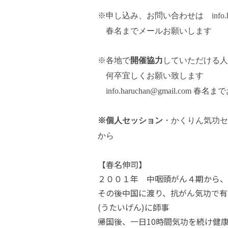
※申し込み、お問い合わせは
info.h
春名までメールお願いします
※各地で
開催協力
していただける人を
何卒宜しくお願い致します
info.haruchan@gmail.com 春
※個人セッション
・かくりん気功
から
【春名伸司】
２００１年 中咽頭がん４期から、
その後中国に渡り、抗がん気功で有
(うたいげん)に師事
帰国後、一日10時間気功を続け健