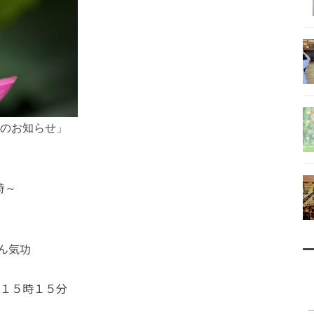
のお知らせ」
８時～
ん気功
～１５時１５分