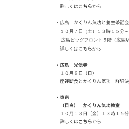
詳しくは
こちら
から
かくりん気功と養生茶話
・広島
１０月７日（土）１３時１５分～
広島ビッグフロント５階（広島
詳しくは
こちら
から
・広島 光信寺
１０月８日（日）
座禅断食とかくりん気功 詳細決
・東京
（目白） かくりん気功教室
１０月１３日（金）１３時１５
詳しくは
こちら
から