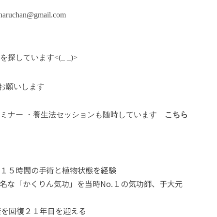
aruchan@gmail.com
探しています<(_ _)>
名までお願いします
セミナー ・養生法セッションも随時しています
こちら
１５時間の手術と植物状態を経験
名な「かくりん気功」を当時No.１の気功師、于大元
康を回復２１年目を迎える