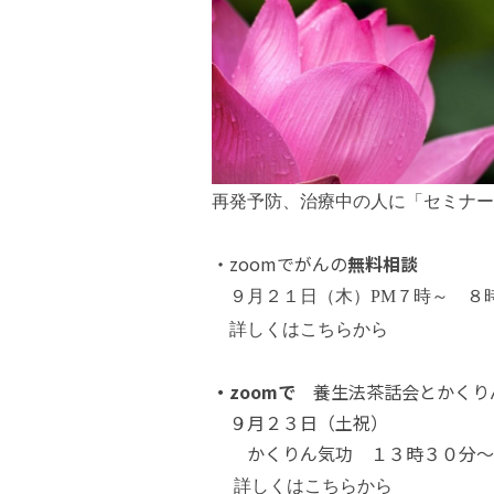
再発予防、治療中の人に「セミナー
・zoomでがんの
無料相談
９月２１日（木）PM７時～ 
詳しくは
こちら
から
・zoomで
養生法茶話会とかくり
９月２３日（土祝）
かくりん気功 １３時３０分
詳しくは
こちら
から